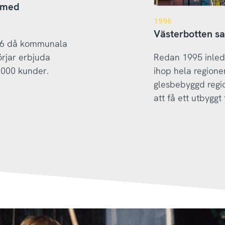
e med
1996
Västerbotten sat
996 då kommunala
rjar erbjuda
Redan 1995 inleds
 000 kunder.
ihop hela regione
glesbebyggd regio
att få ett utbyggt 