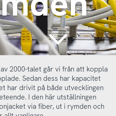
rymden
Continue
v 2000-talet går vi från att koppla
opplade. Sedan dess har kapacitet
det har drivit på både utvecklingen
eteende. I den här utställningen
onjacket via fiber, ut i rymden och
 allt vanligare.