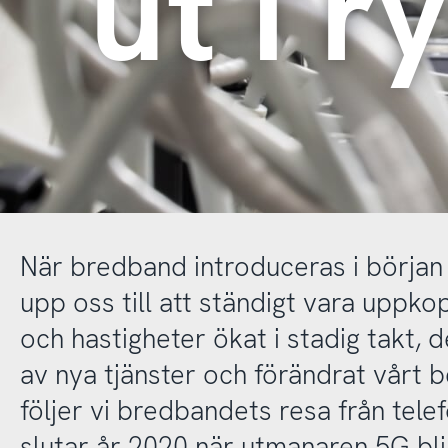
ut i 
När bredband introduceras i början a
upp oss till att ständigt vara uppk
och hastigheter ökat i stadig takt, 
av nya tjänster och förändrat vårt b
följer vi bredbandets resa från telef
slutar år 2020 när utmanaren 5G blir