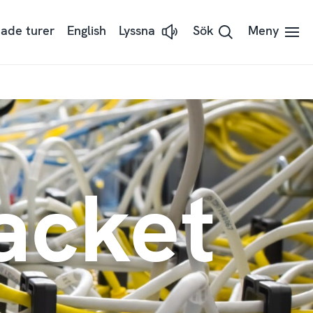
ade turer
English
Lyssna
Sök
Meny
Lyssna
på
sidans
text
med
ReadSpeaker
acket