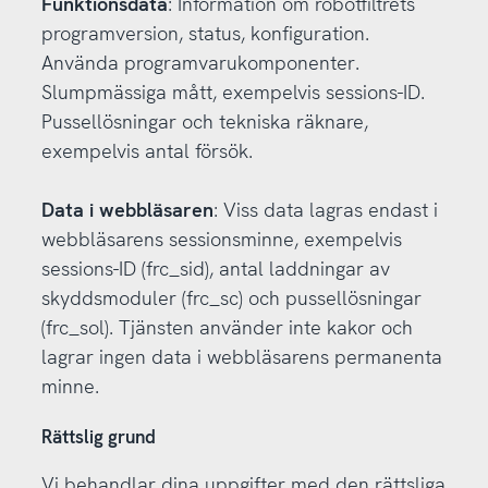
Funktionsdata
: Information om robotfiltrets
programversion, status, konfiguration.
Använda programvarukomponenter.
Slumpmässiga mått, exempelvis sessions-ID.
Pussellösningar och tekniska räknare,
exempelvis antal försök.
Data i webbläsaren
: Viss data lagras endast i
webbläsarens sessionsminne, exempelvis
sessions-ID (frc_sid), antal laddningar av
skyddsmoduler (frc_sc) och pussellösningar
(frc_sol). Tjänsten använder inte kakor och
lagrar ingen data i webbläsarens permanenta
minne.
Rättslig grund
Vi behandlar dina uppgifter med den rättsliga