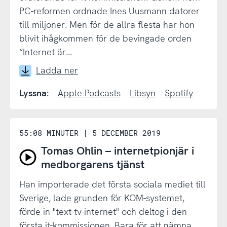
–
PC-reformen ordnade Ines Uusmann datorer
förde
till miljoner. Men för de allra flesta har hon
ut
blivit ihågkommen för de bevingade orden
datorerna
“Internet är...
till
Ladda ner
folket
Lyssna:
Apple Podcasts
Libsyn
Spotify
55:08 MINUTER
|
5 DECEMBER 2019
Tomas Ohlin – internetpionjär i
Spela
medborgarens tjänst
avsnitt
Han importerade det första sociala mediet till
Tomas
Sverige, lade grunden för KOM-systemet,
Ohlin
förde in "text-tv-internet" och deltog i den
–
första it-kommissionen. Bara för att nämna