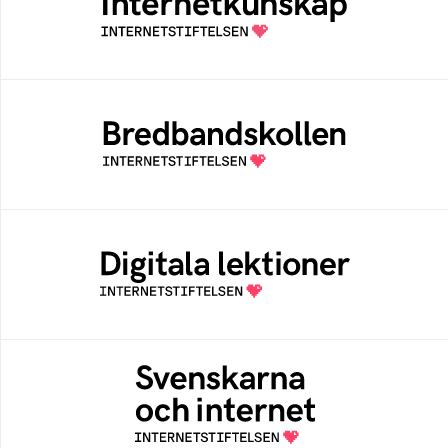
Samlad kunskap som hjälper dig att bli en
säker och medveten internetanvändare
Bredbandskollen
Bredbandskollen är ett oberoende
konsumentverktyg som drivs av
Internetstiftelsen
Digitala lektioner
Öppen digital lärresurs med färdiga lektioner
för alla stadier i grundskolan
Svenskarna och internet
En årlig studie av svenska folkets
internetvanor