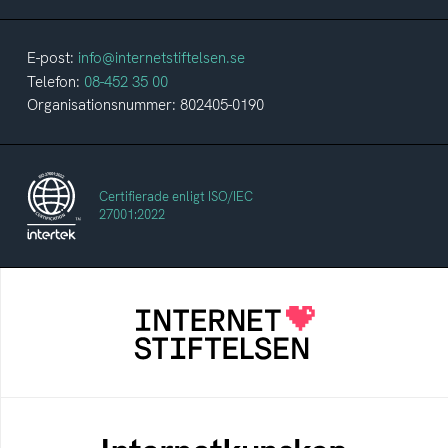
E-post:
info@internetstiftelsen.se
Telefon:
08-452 35 00
Organisationsnummer: 802405-0190
Certifierade enligt ISO/IEC
27001:2022
Internetstiftelsen
Internetstiftelsen verkar för ett internet som
bidrar positivt till människan och samhället
Internetkunskap