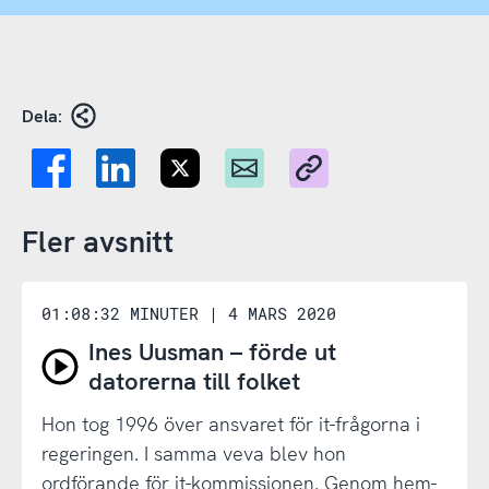
för
nätboomen
Dela:
Fler avsnitt
01:08:32 MINUTER
|
4 MARS 2020
Ines Uusman – förde ut
Spela
datorerna till folket
avsnitt
Hon tog 1996 över ansvaret för it-frågorna i
Ines
regeringen. I samma veva blev hon
Uusman
ordförande för it-kommissionen. Genom hem-