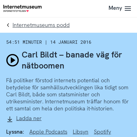
To
Till
Meny
Till
navigation
innehållet
startsidan
Internetmuseums podd
54:51 MINUTER
|
14 JANUARI 2016
Carl Bildt – banade väg för
Spela
nätboomen
avsnitt
Få politiker förstod internets potential och
Carl
betydelse för samhällsutvecklingen lika tidigt som
Carl Bildt, både som statsminister och
Bildt
utrikesminister. Internetmuseum träffar honom för
–
ett samtal om hela den politiska it-historien.
Ladda ner
banade
väg
Lyssna:
Apple Podcasts
Libsyn
Spotify