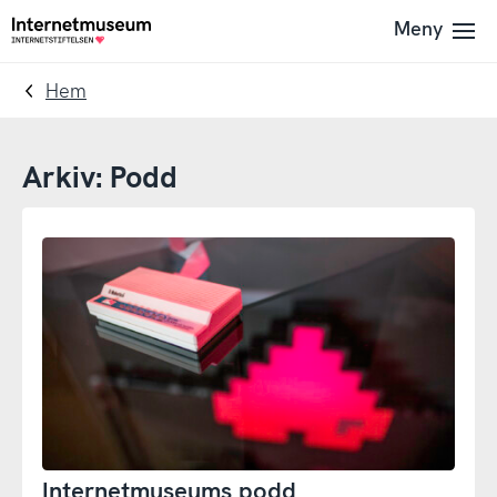
To
Till
Meny
Till
navigation
innehållet
startsidan
Hem
Arkiv:
Podd
Internetmuseums podd