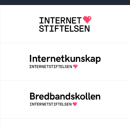
Internetstiftelsen
Internetstiftelsen verkar för ett internet som
bidrar positivt till människan och samhället
Internetkunskap
Samlad kunskap som hjälper dig att bli en
säker och medveten internetanvändare
Bredbandskollen
Bredbandskollen är ett oberoende
konsumentverktyg som drivs av
Internetstiftelsen
Digitala lektioner