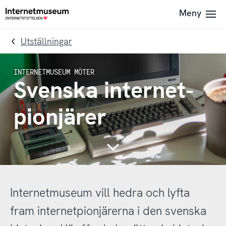
To
Till
Meny
Till
navigation
innehållet
startsidan
Utställningar
Svenska internet-
pionjärer
Continue
Internetmuseum vill hedra och lyfta
fram internetpionjärerna i den svenska