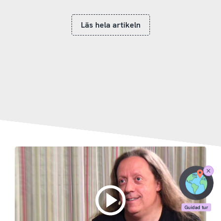
Läs hela artikeln
Stäng
Guidad
tur