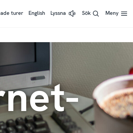
ade turer
English
Lyssna
Sök
Meny
Lyssna
på
sidans
text
med
ReadSpeaker
rnet-