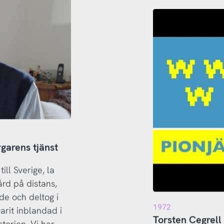
garens tjänst
ll Sverige, la
rd på distans,
ide och deltog i
1972
arit inblandad i
Torsten Cegrell
storien. Vi har