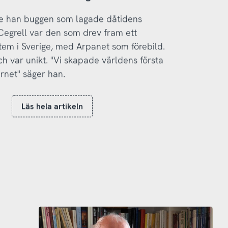
te han buggen som lagade dåtidens
 Cegrell var den som drev fram ett
ystem i Sverige, med Arpanet som förebild.
ch var unikt. "Vi skapade världens första
rnet" säger han.
Läs hela artikeln