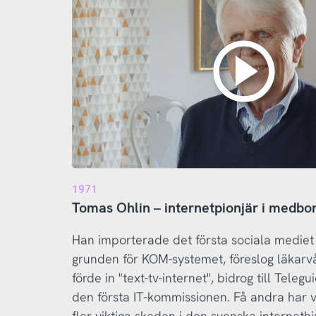
1971
Tomas Ohlin – internetpionjär i medbor
Han importerade det första sociala mediet ti
grunden för KOM-systemet, föreslog läkarvå
förde in "text-tv-internet", bidrog till Telegu
den första IT-kommissionen. Få andra har v
fler viktiga skeden i den svenska internethi