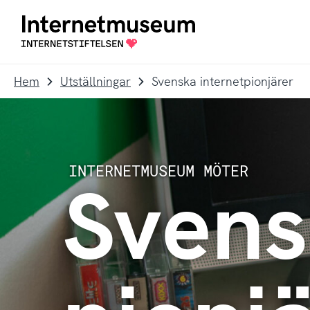
To
Till
navigation
innehållet
Till
startsidan
Hem
Utställningar
Svenska internetpionjärer
Svens