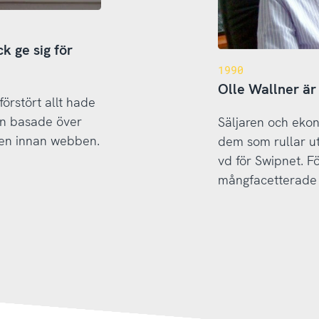
k ge sig för
1990
Olle Wallner är
rstört allt hade
Han basade över
Säljaren och eko
en innan webben.
dem som rullar ut 
vd för Swipnet. F
mångfacetterade 