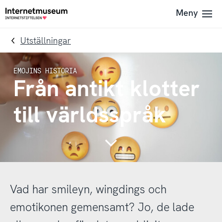
To
Till
Meny
Till
navigation
innehållet
startsidan
Utställningar
Från antikt klotter
till världsspråk
Continue
Vad har smileyn, wingdings och
emotikonen gemensamt? Jo, de lade