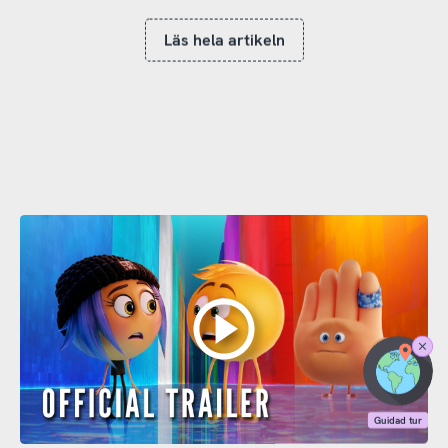
Läs hela artikeln
Stäng
Guidad
tur