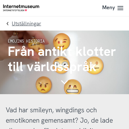
To
Till
Meny
Till
navigation
innehållet
startsidan
Utställningar
Från antikt klotter
till världsspråk
Continue
Vad har smileyn, wingdings och
emotikonen gemensamt? Jo, de lade