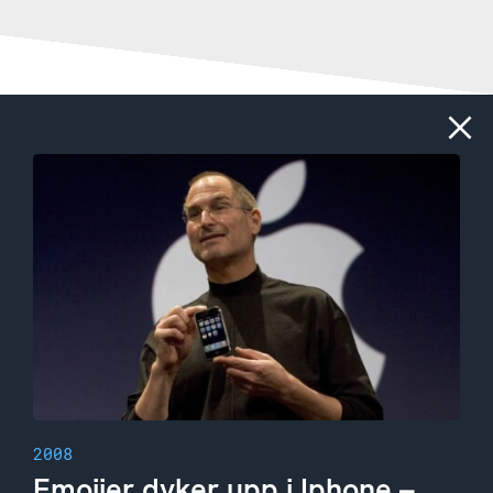
Stäng
2008
Emojier dyker upp i Iphone –