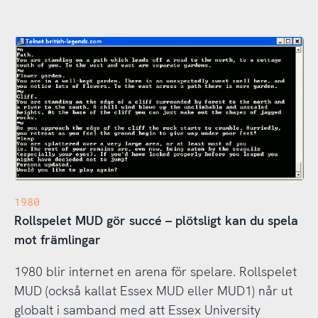
1980
Rollspelet MUD gör succé – plötsligt kan du spela
mot främlingar
1980 blir internet en arena för spelare. Rollspelet
MUD (också kallat Essex MUD eller MUD1) når ut
globalt i samband med att Essex University