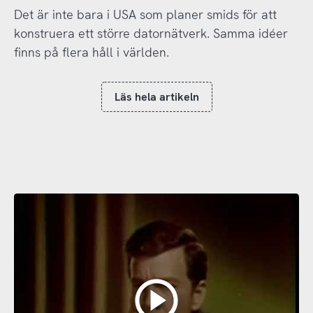
Det är inte bara i USA som planer smids för att
konstruera ett större datornätverk. Samma idéer
finns på flera håll i världen.
Läs hela artikeln