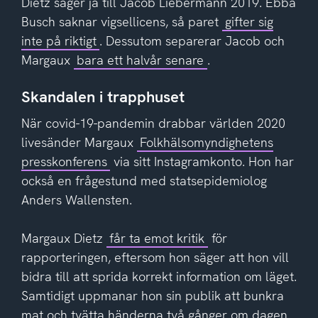
Dietz säger ja till Jacob Liebermann 2019. Ebba
Busch saknar vigsellicens, så paret
gifter sig
inte på riktigt
. Dessutom separerar Jacob och
Margaux
bara ett halvår senare
.
Skandalen i trapphuset
När covid-19-pandemin drabbar världen 2020
livesänder Margaux
Folkhälsomyndighetens
presskonferens
via sitt Instagramkonto. Hon har
också en frågestund med statsepidemiolog
Anders Wallensten.
Margaux Dietz
får ta emot kritik
för
rapporteringen, eftersom hon säger att hon vill
bidra till att sprida korrekt information om läget.
Samtidigt uppmanar hon sin publik att bunkra
mat och tvätta händerna två gånger om dagen.