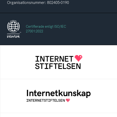
Organisationsnummer: 802405-0190
Certifierade enligt ISO/IEC
27001:2022
Internetstiftelsen
Internetstiftelsen verkar för ett internet som
bidrar positivt till människan och samhället
Internetkunskap
Samlad kunskap som hjälper dig att bli en
säker och medveten internetanvändare
Bredbandskollen