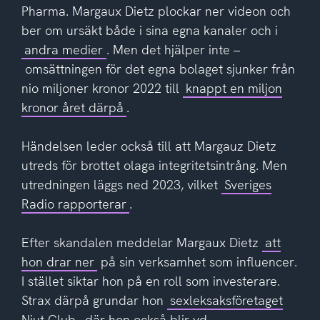
Pharma. Margaux Dietz plockar ner videon och
ber om ursäkt både i sina egna kanaler och i
andra medier
. Men det hjälper inte –
omsättningen för det egna bolaget sjunker från
nio miljoner kronor 2022 till
knappt en miljon
kronor året därpå
.
Händelsen leder också till att Margauz Dietz
utreds för brottet olaga integritetsintrång. Men
utredningen läggs ned 2023, vilket
Sveriges
Radio rapporterar
.
Efter skandalen meddelar Margaux Dietz
att
hon drar ner
på sin verksamhet som influencer.
I stället siktar hon på en roll som investerare.
Strax därpå grundar hon
sexleksaksföretaget
Niut Club
, där hon också blir vd.