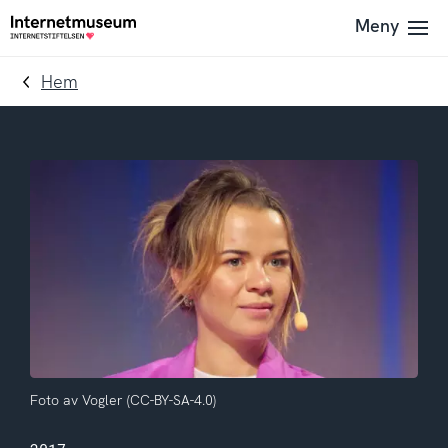
To
Till
Meny
Till
navigation
innehållet
startsidan
Hem
Foto av Vogler
(CC-BY-SA-4.0)