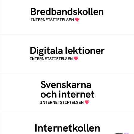
Bredbandskollen är ett oberoende
konsumentverktyg som drivs av
Internetstiftelsen
Digitala lektioner
Öppen digital lärresurs med färdiga lektioner
för alla stadier i grundskolan
Svenskarna och internet
En årlig studie av svenska folkets
internetvanor
Internetkollen
Internetkollen hjälper dig att testa om
webbplatser och e-postservrar använder