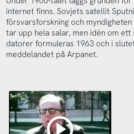
Under 1960-talet läggs grunden för f
internet finns. Sovjets satellit Sput
försvarsforskning och myndigheten
tar upp hela salar, men idén om et
datorer formuleras 1963 och i slute
meddelandet på Arpanet.