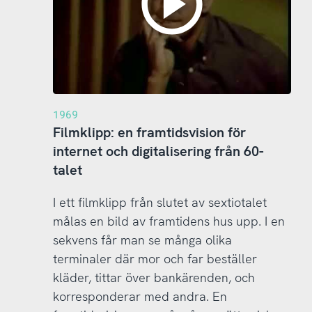
1969
Filmklipp: en framtidsvision för
internet och digitalisering från 60-
talet
I ett filmklipp från slutet av sextiotalet
målas en bild av framtidens hus upp. I en
sekvens får man se många olika
terminaler där mor och far beställer
kläder, tittar över bankärenden, och
korresponderar med andra. En