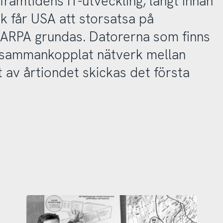
ramtidens IT-utveckling, långt innan
nik får USA att storsatsa på
 ARPA grundas. Datorerna som finns
t sammankopplat nätverk mellan
t av årtiondet skickas det första