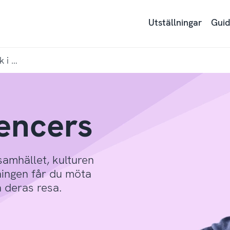
Utställningar
Guid
Kazaa och Napster: Fildelningen sätter skräck i musikindustrin
uencers
samhället, kulturen
ningen får du möta
a deras resa.