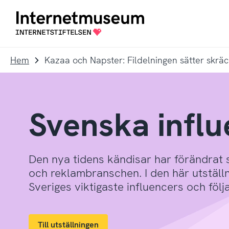
To
Till
navigation
innehållet
Till
startsidan
Hem
Svenska infl
Den nya tidens kändisar har förändrat 
och reklambranschen. I den här utställ
Sveriges viktigaste influencers och följ
Till utställningen