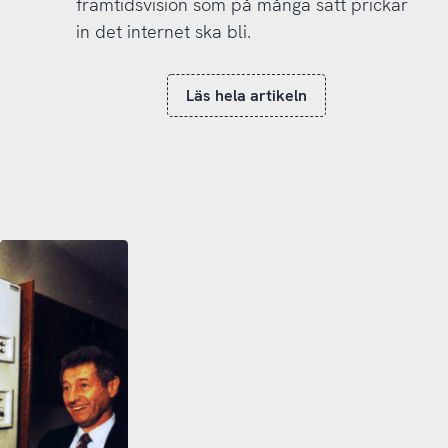
framtidsvision som på många sätt prickar
in det internet ska bli.
Läs hela artikeln