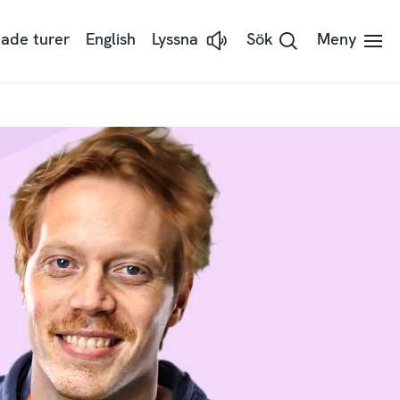
ade turer
English
Lyssna
Sök
Meny
Lyssna
på
sidans
text
med
ReadSpeaker