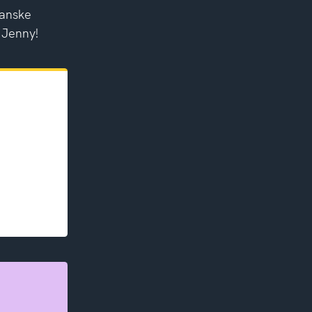
kanske
r Jenny!