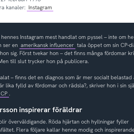
ra kanaler:
Instagram
r hennes Instagram mest handlat om pyssel – inte om hen
n ser en
amerikansk influencer
tala öppet om sin CP-d
on sig. Först tvekar hon – det finns många fördomar kr
en till slut trycker hon på publicera.
 talat – finns det en diagnos som är mer socialt belastad
 lika fylld av fördomar och rädsla?, skriver hon i sin sjä
r CP
.
rsson inspirerar föräldrar
lir överväldigande. Röda hjärtan och hyllningar fyller
ältet. Flera följare kallar henne modig och inspirerande