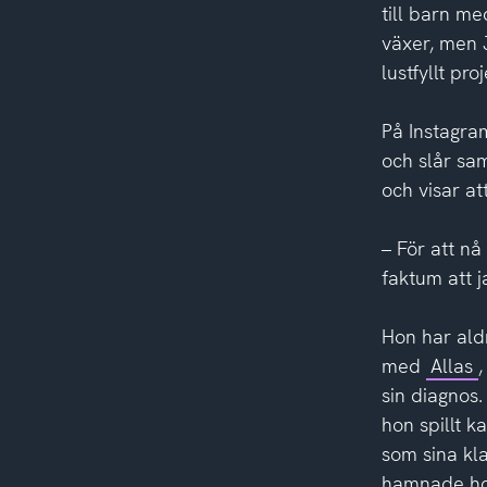
till barn me
växer, men J
lustfyllt proj
På Instagra
och slår sam
och visar a
– För att n
faktum att j
Hon har aldr
med
Allas
,
sin diagnos.
hon spillt k
som sina kl
hamnade hon 