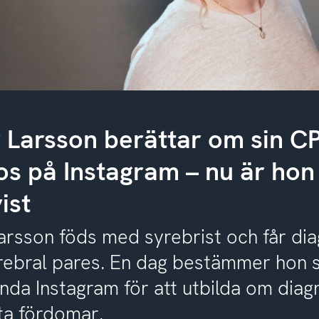
 Larsson berättar om sin CP
os på Instagram – nu är hon
ist
arsson föds med syrebrist och får di
rebral pares. En dag bestämmer hon s
ända Instagram för att utbilda om dia
ta fördomar.