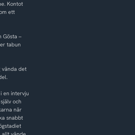
ne. Kontot
som ett
h Gösta –
ter tabun
g vända det
del.
 en intervju
 själv och
ckarna när
ika snabbt
ögstadiet
 allt vände.