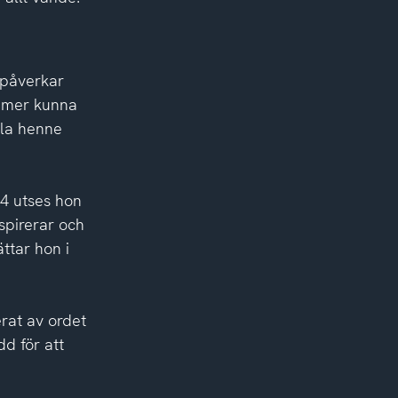
 påverkar
ommer kunna
dla henne
24 utses hon
spirerar och
ttar hon i
erat av ordet
dd för att