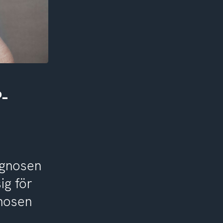
-
agnosen
ig för
gnosen