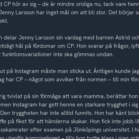
d CP hör av sig – de är mindre oroliga nu, tack vare hen
enny Larsson har inget mål om att bli stor. Det börjar 
ekt.
m delar Jenny Larsson sin vardag med barnen Astrid oc
tidigt hål på fördomar om CP. Hon svarar på frågor, lyf
tt funktionsvariationer inte ska gömmas undan.
å ut på Instagram måste man sticka ut. Äntligen kunde ja
ag har CP – något som avviker från normen – till min för
ig tvivlat på sin förmåga att vara mamma, berättar hon i
 men Instagram har gett henne en starkare trygghet i sig
 Den tryggheten har inte alltid funnits. Hon har känt bli
affe på fiket för att händerna skakar. Hon fick inte jobb l
asskamrater efter examen på Jönköpings universitet. I h
utanför kompisgänget – tills hon bytte klass i nian och