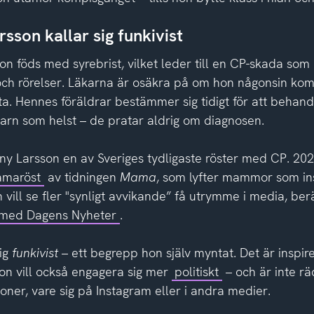
sson kallar sig funkivist
on föds med syrebrist, vilket leder till en CP-skada som
och rörelser. Läkarna är osäkra på om hon någonsin k
ata. Hennes föräldrar bestämmer sig tidigt för att behan
barn som helst – de pratar aldrig om diagnosen.
nny Larsson en av Sveriges tydligaste röster med CP. 20
amaröst
av tidningen
Mama
, som lyfter mammor som in
vill se fler "synligt avvikande” få utrymme i media, berä
u med Dagens Nyheter
.
sig
funkivist
– ett begrepp hon själv myntat. Det är inspir
Hon vill också engagera sig mer
politiskt
– och är inte rä
oner, vare sig på Instagram eller i andra medier.