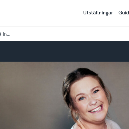
Utställningar
Guid
Jenny Larsson berättar om sin CP-diagnos på Instagram – nu är hon funkivist