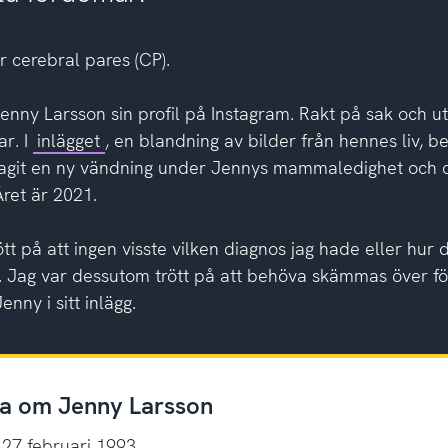
ar cerebral pares (CP).
enny Larsson sin profil på Instagram. Rakt på sak och u
ar. I
inlägget
, en blandning av bilder från hennes liv, b
tagit en ny vändning under Jennys mammaledighet och c
ret är 2021.
ött på att ingen visste vilken diagnos jag hade eller hur 
 Jag var dessutom trött på att behöva skämmas över fö
enny i sitt inlägg.
a om Jenny Larsson
 27 februari 1993