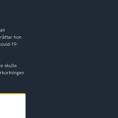
tan
erättar hon
ovid-19-
de skulle
rkortningen