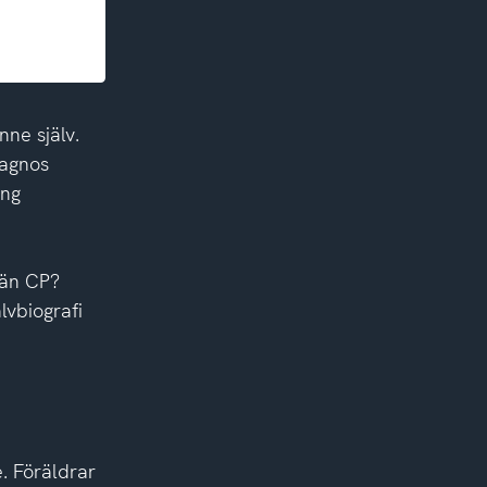
ne själv.
iagnos
ing
 än CP?
lvbiografi
. Föräldrar