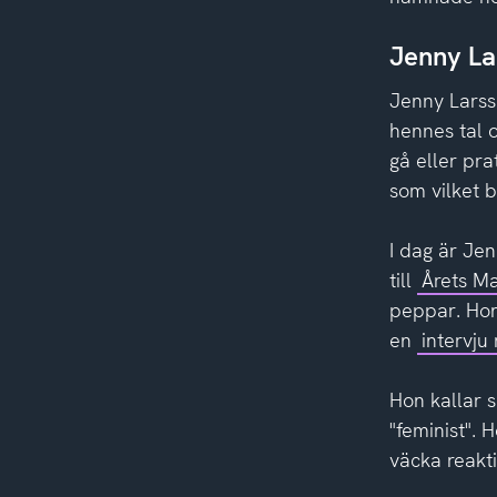
Jenny Lar
Jenny Larss
hennes tal 
gå eller pr
som vilket 
I dag är Je
till
Årets M
peppar. Hon 
en
intervj
Hon kallar 
"feminist". 
väcka reakti