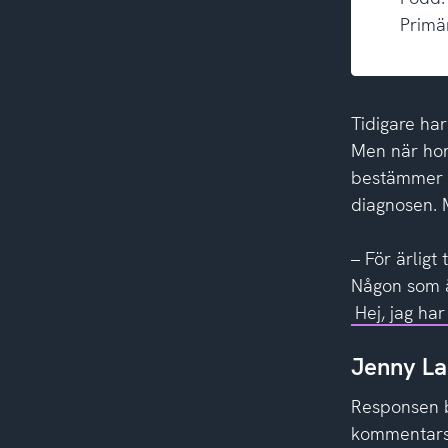
Primä
Tidigare ha
Men när ho
bestämmer h
diagnosen. M
– För ärligt
Någon som är
Hej, jag ha
Jenny La
Responsen b
kommentarsf