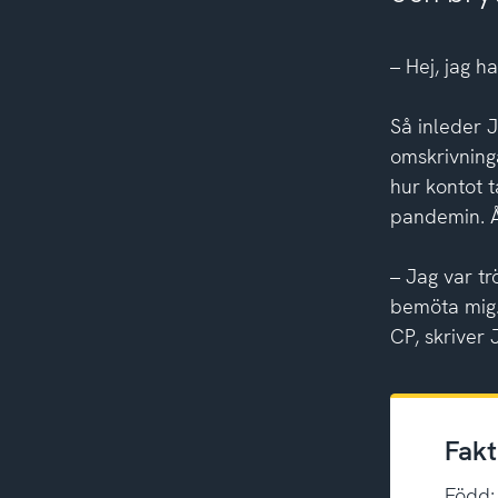
– Hej, jag h
Så inleder J
omskrivning
hur kontot 
pandemin. Å
– Jag var tr
bemöta mig.
CP, skriver J
Fakt
Född: