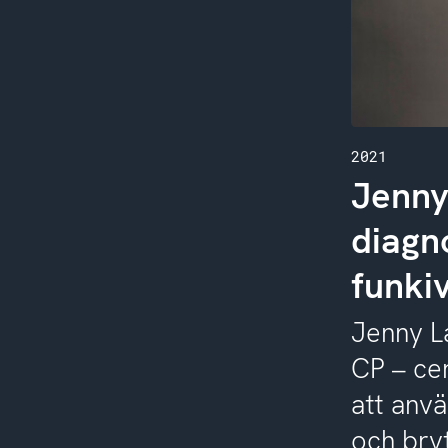
2021
Jenny
diagn
funkiv
Jenny L
CP – ce
att anv
och bry