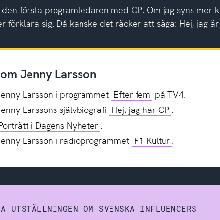
bli den första programledaren med CP. Om jag syns mer 
r förklara sig. Då kanske det räcker att säga: Hej, jag ä
 om Jenny Larsson
Jenny Larsson i programmet
Efter fem
på TV4.
Jenny Larssons självbiografi
Hej, jag har CP
.
Porträtt i Dagens Nyheter
.
Jenny Larsson i radioprogrammet
P1 Kultur
.
LA UTSTÄLLNINGEN OM SVENSKA INFLUENCERS