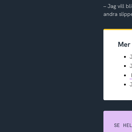
– Jag vill 
andra slippe
Mer
SE HE