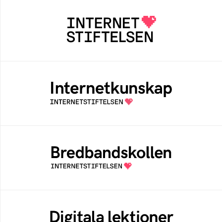
Internetstiftelsen
Internetstiftelsen verkar för ett internet som
bidrar positivt till människan och samhället
Internetkunskap
Samlad kunskap som hjälper dig att bli en
säker och medveten internetanvändare
Bredbandskollen
Bredbandskollen är ett oberoende
konsumentverktyg som drivs av
Internetstiftelsen
Digitala lektioner
Öppen digital lärresurs med färdiga lektioner