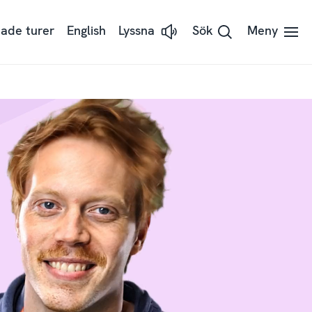
ade turer
English
Lyssna
Sök
Meny
Lyssna
på
sidans
text
med
ReadSpeaker