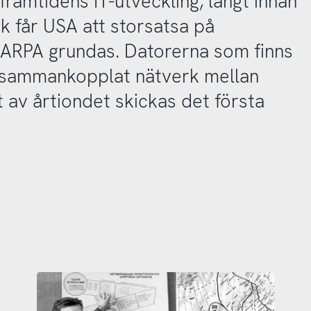
ramtidens IT-utveckling, långt innan
nik får USA att storsatsa på
 ARPA grundas. Datorerna som finns
t sammankopplat nätverk mellan
t av årtiondet skickas det första