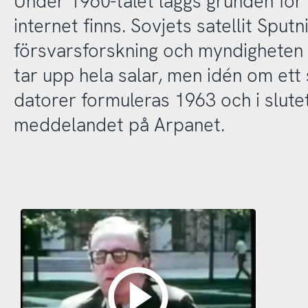
Under 1960-talet läggs grunden för f
internet finns. Sovjets satellit Sput
försvarsforskning och myndigheten
tar upp hela salar, men idén om et
datorer formuleras 1963 och i slute
meddelandet på Arpanet.