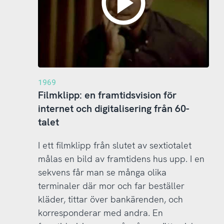
1969
Filmklipp: en framtidsvision för
internet och digitalisering från 60-
talet
I ett filmklipp från slutet av sextiotalet
målas en bild av framtidens hus upp. I en
sekvens får man se många olika
terminaler där mor och far beställer
kläder, tittar över bankärenden, och
korresponderar med andra. En