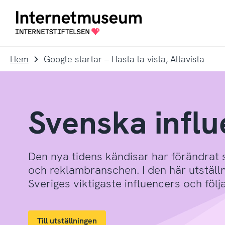
To
Till
navigation
innehållet
Till
startsidan
Hem
Google startar – Hasta la vista, Altavista
Svenska infl
Den nya tidens kändisar har förändrat 
och reklambranschen. I den här utställ
Sveriges viktigaste influencers och följ
Till utställningen