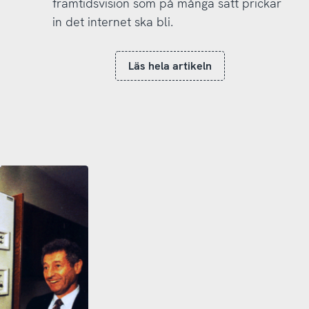
framtidsvision som på många sätt prickar
in det internet ska bli.
Läs hela artikeln