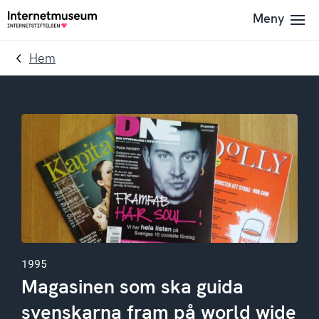
To
Till
Meny
Till
navigation
innehållet
startsidan
Hem
1995
Magasinen som ska guida
svenskarna fram på world wide