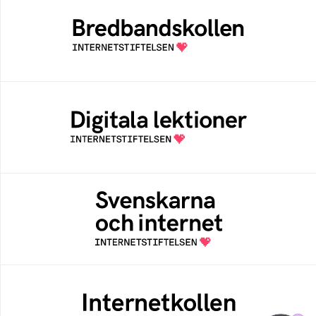
Bredbandskollen är ett oberoende
konsumentverktyg som drivs av
Internetstiftelsen
Digitala lektioner
Öppen digital lärresurs med färdiga lektioner
för alla stadier i grundskolan
Svenskarna och internet
En årlig studie av svenska folkets
internetvanor
Internetkollen
Internetkollen hjälper dig att testa om
webbplatser och e-postservrar använder