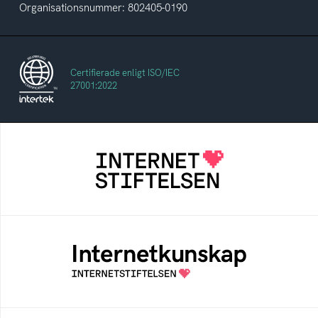
Organisationsnummer: 802405-0190
Certifierade enligt ISO/IEC
27001:2022
Internetstiftelsen
Internetstiftelsen verkar för ett internet som
bidrar positivt till människan och samhället
Internetkunskap
Samlad kunskap som hjälper dig att bli en
säker och medveten internetanvändare
Bredbandskollen