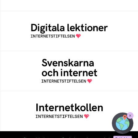
Digitala lektioner
Öppen digital lärresurs med färdiga lektioner
för alla stadier i grundskolan
Svenskarna och internet
En årlig studie av svenska folkets
internetvanor
Internetkollen
Internetkollen hjälper dig att testa om
webbplatser och e-postservrar använder
moderna standarder
Stäng
Guidad
tur