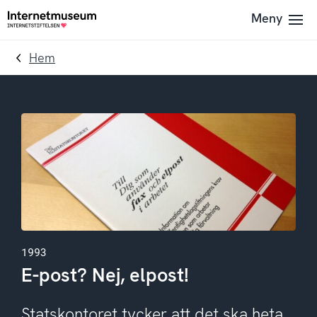
To
Till
Meny
Till
navigation
innehållet
startsidan
Hem
1993
E-post? Nej, elpost!
Statskontoret tycker att det ska heta