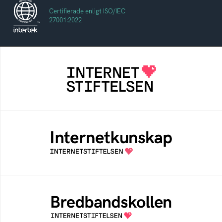
Certifierade enligt ISO/IEC
27001:2022
Internetstiftelsen
Internetstiftelsen verkar för ett internet som
bidrar positivt till människan och samhället
Internetkunskap
Samlad kunskap som hjälper dig att bli en
säker och medveten internetanvändare
Bredbandskollen
Bredbandskollen är ett oberoende
konsumentverktyg som drivs av
Internetstiftelsen