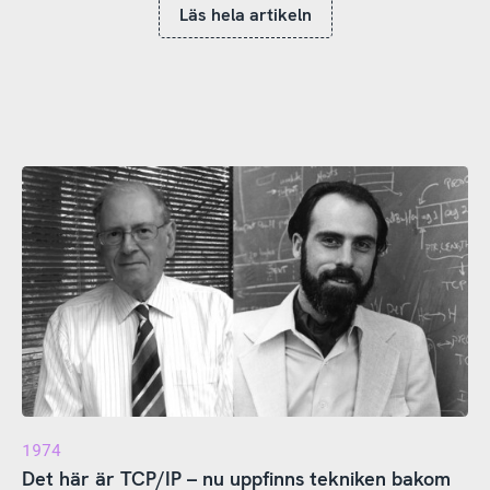
Läs hela artikeln
1974
Det här är TCP/IP – nu uppfinns tekniken bakom