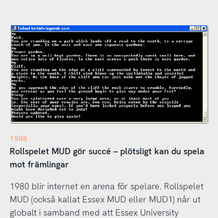
1980
Rollspelet MUD gör succé – plötsligt kan du spela
mot främlingar
1980 blir internet en arena för spelare. Rollspelet
MUD (också kallat Essex MUD eller MUD1) når ut
globalt i samband med att Essex University