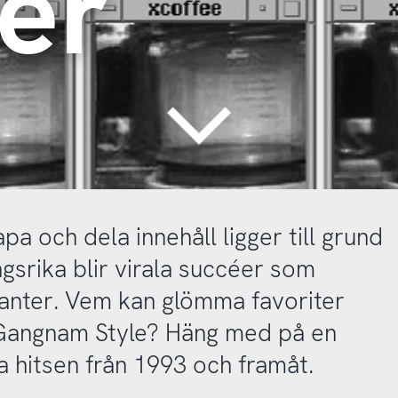
er
Continue
pa och dela innehåll ligger till grund
srika blir virala succéer som
rianter. Vem kan glömma favoriter
 Gangnam Style? Häng med på en
a hitsen från 1993 och framåt.