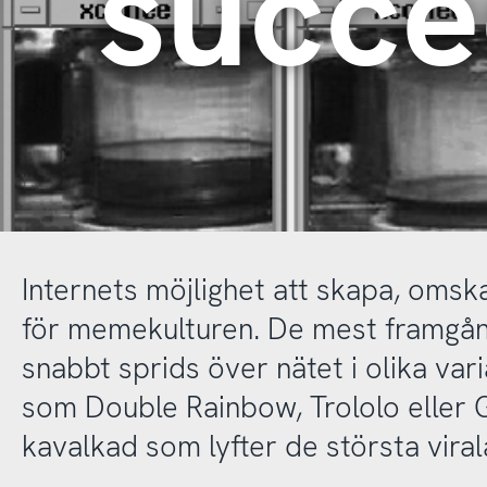
succé
Internets möjlighet att skapa, omska
för memekulturen. De mest framgång
snabbt sprids över nätet i olika va
som Double Rainbow, Trololo eller
kavalkad som lyfter de största viral