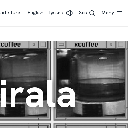
ade turer
English
Lyssna
Sök
Meny
Lyssna
på
sidans
text
med
ReadSpeaker
irala