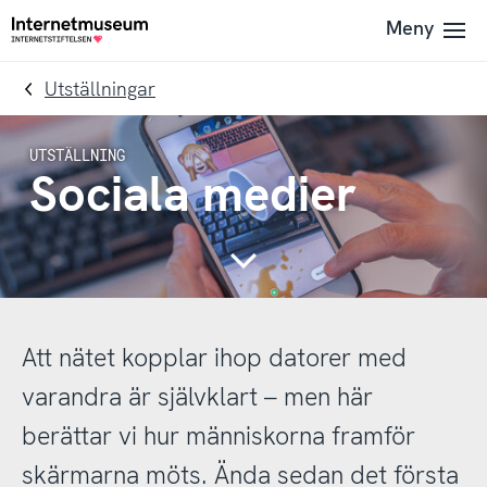
To
Till
Meny
Till
navigation
innehållet
startsidan
Utställningar
Sociala medier
Continue
Att nätet kopplar ihop datorer med
varandra är självklart – men här
berättar vi hur människorna framför
skärmarna möts. Ända sedan det första