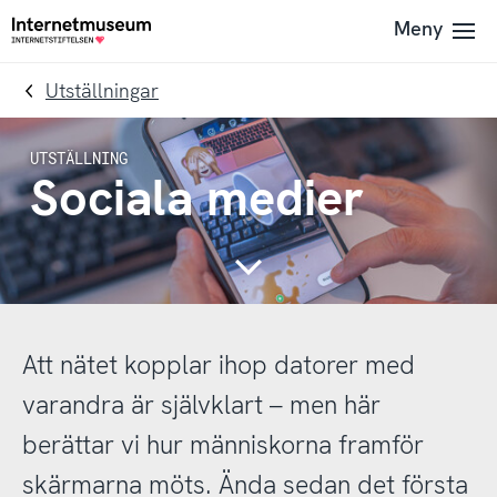
To
Till
Meny
Till
navigation
innehållet
startsidan
Utställningar
Sociala medier
Continue
Att nätet kopplar ihop datorer med
varandra är självklart – men här
berättar vi hur människorna framför
skärmarna möts. Ända sedan det första