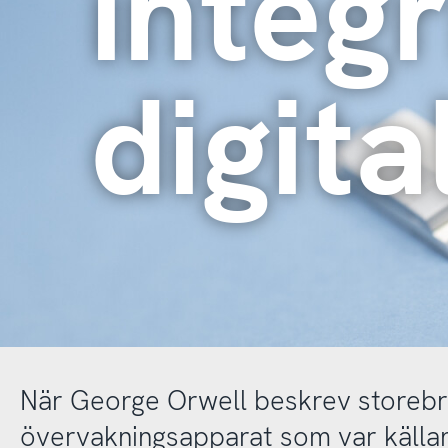
integr
digita
När George Orwell beskrev storebr
övervakningsapparat som var källan t