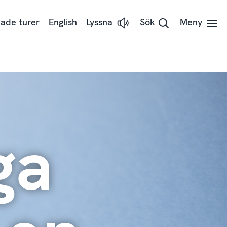
ade turer
English
Lyssna
Sök
Meny
Lyssna
på
sidans
text
med
ReadSpeaker
ga