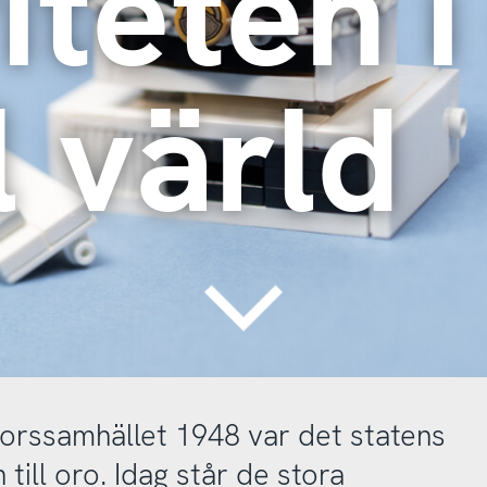
iteten i
l värld
Continue
orssamhället 1948 var det statens
ill oro. Idag står de stora