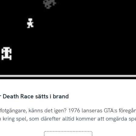
 Death Race sätts i brand
r fotgängare, känns det igen? 1976 lanseras GTA:s föreg
 kring spel, som därefter alltid kommer att omgärda sp