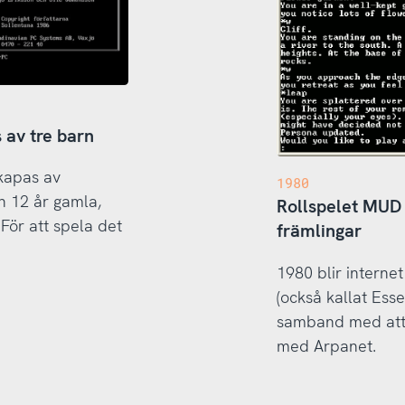
 av tre barn
skapas av
1980
h 12 år gamla,
Rollspelet MUD 
För att spela det
främlingar
1980 blir interne
(också kallat Ess
samband med att E
med Arpanet.