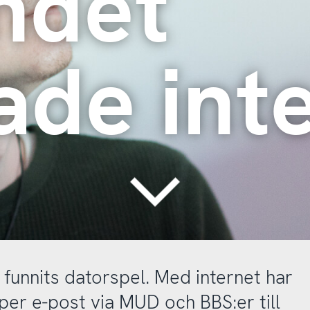
ndet
ade int
Continue
 funnits datorspel. Med internet har
k per e-post via MUD och BBS:er till