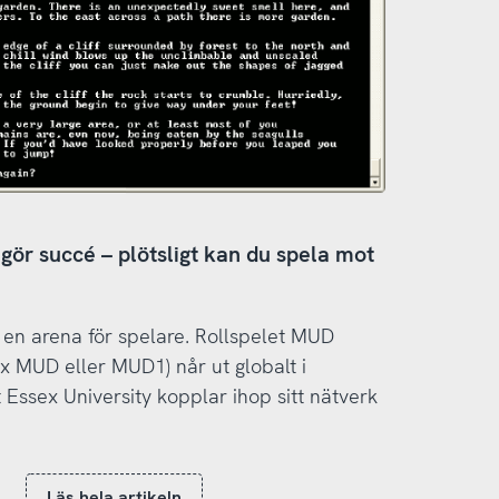
gör succé – plötsligt kan du spela mot
t en arena för spelare. Rollspelet MUD
ex MUD eller MUD1) når ut globalt i
ssex University kopplar ihop sitt nätverk
Läs hela artikeln