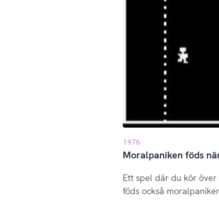
1976
Moralpaniken föds när
Ett spel där du kör öve
föds också moralpaniken