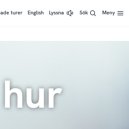
ade turer
English
Lyssna
Sök
Meny
Lyssna
på
sidans
text
med
ReadSpeaker
 hur