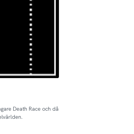
ångare Death Race och då
elvärlden.