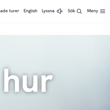
ade turer
English
Lyssna
Sök
Meny
Lyssna
på
sidans
text
med
ReadSpeaker
 hur