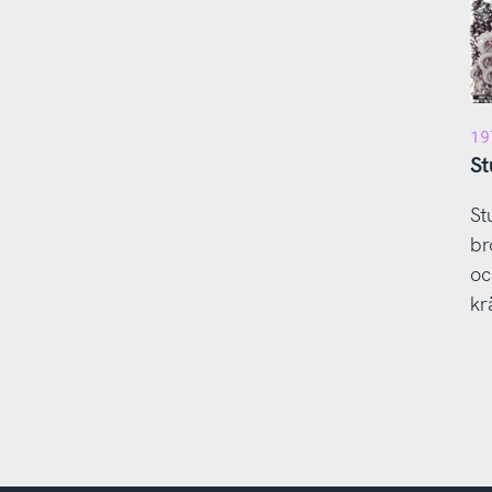
19
St
St
br
oc
kr