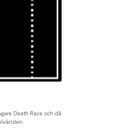
ångare Death Race och då
elvärlden.