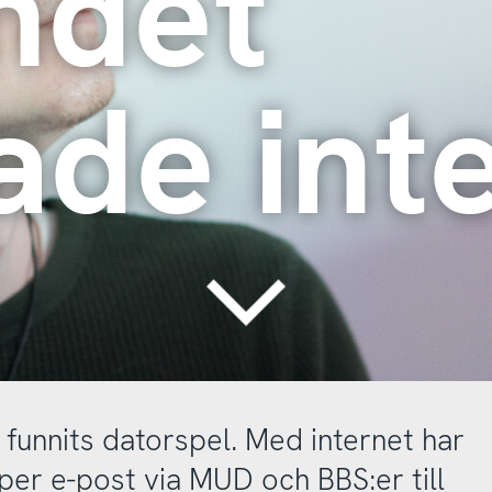
ndet
ade int
Continue
 funnits datorspel. Med internet har
k per e-post via MUD och BBS:er till