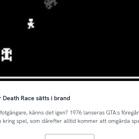
 Death Race sätts i brand
r fotgängare, känns det igen? 1976 lanseras GTA:s föreg
 kring spel, som därefter alltid kommer att omgärda sp