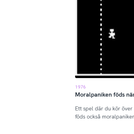
1976
Moralpaniken föds när
Ett spel där du kör öve
föds också moralpaniken