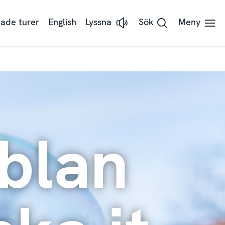
ade turer
English
Lyssna
Sök
Meny
Lyssna
på
sidans
text
med
ReadSpeaker
blan