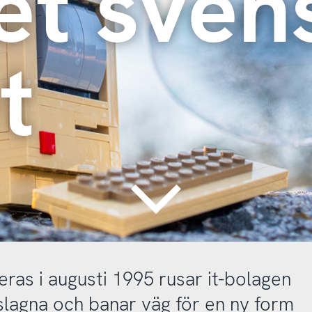
et svens
t
Continue
ras i augusti 1995 rusar it-bolagen
slagna och banar väg för en ny form