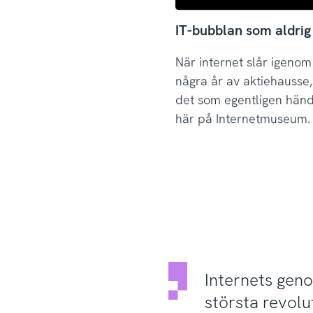
IT-bubblan som aldrig
När internet slår igenom 
några år av aktiehausse
det som egentligen hände
här på Internetmuseum.
Internets gen
största revolu