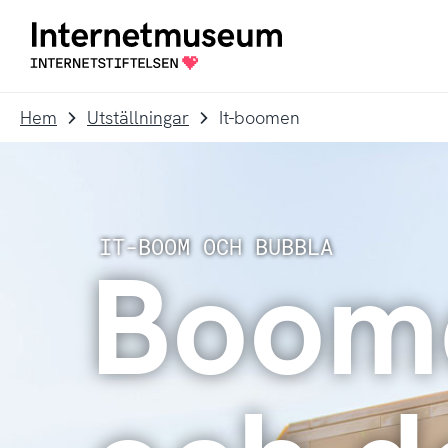
To
Till
navigation
innehållet
Till
startsidan
Hem
Utställningar
It-boomen
Boome