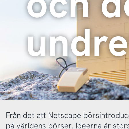
och d
undre
Från det att Netscape börsintroduce
på världens börser. Idéerna är stor