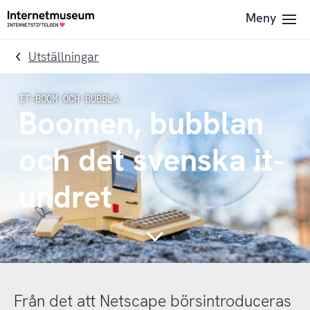
To
Till
Meny
Till
navigation
innehållet
startsidan
Utställningar
Boomen, bubblan
och det svenska it-
undret
Continue
Från det att Netscape börsintroduceras