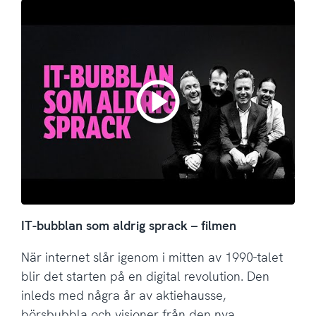
IT-bubblan som aldrig sprack – filmen
När internet slår igenom i mitten av 1990-talet
blir det starten på en digital revolution. Den
inleds med några år av aktiehausse,
börsbubbla och visioner från den nya