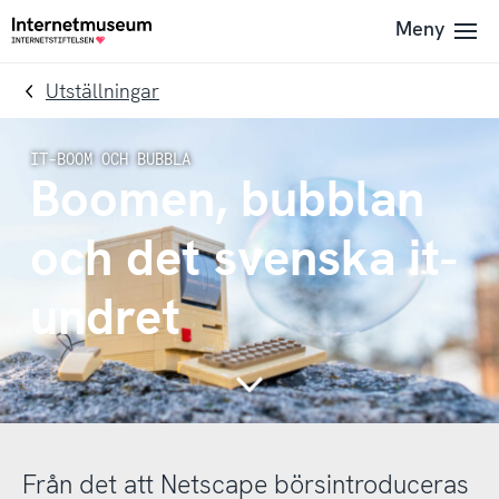
To
Till
Meny
Till
navigation
innehållet
startsidan
Utställningar
Boomen, bubblan
och det svenska it-
undret
Continue
Från det att Netscape börsintroduceras