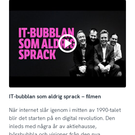
IT-bubblan som aldrig sprack – filmen
När internet slår igenom i mitten av 1990-talet
blir det starten på en digital revolution. Den
inleds med några år av aktiehausse,
börsbubbla och visioner från den nya