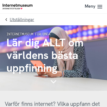
To
Till
Meny
Till
navigation
innehållet
startsidan
Utställningar
Lär dig ALLT om
världens bästa
uppfinning
Continue
Varför finns internet? Vilka uppfann det