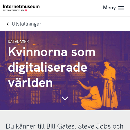
To
Till
Meny
Till
navigation
innehållet
startsidan
Utställningar
Kvinnorna som
digitaliserade
världen
Continue
Du känner till Bill Gates, Steve Jobs och