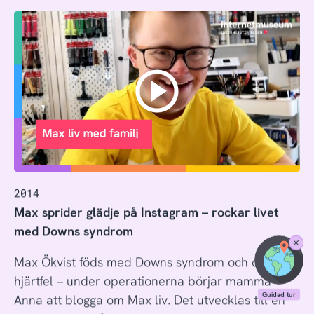
2014
Max sprider glädje på Instagram – rockar livet
med Downs syndrom
Stäng
Max Ökvist föds med Downs syndrom och dubbla
Guidad
tur
hjärtfel – under operationerna börjar mamma
Anna att blogga om Max liv. Det utvecklas till en