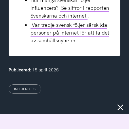
Hur många svenskar följer
influencers?
Se siffror i rapporten
Svenskarna och internet
.
Var tredje svensk följer särskilda
personer på internet för att ta del
av samhällsnyheter
.
Publicerad:
15 april 2025
INFLUENCERS
Stäng