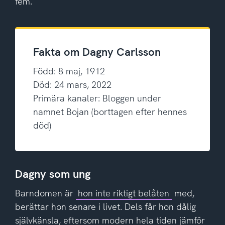
fem.
Fakta om Dagny Carlsson
Född: 8 maj, 1912
Död: 24 mars, 2022
Primära kanaler: Bloggen under
namnet Bojan (borttagen efter hennes
död)
Dagny som ung
Barndomen är
hon inte riktigt belåten
med,
berättar hon senare i livet. Dels får hon dålig
självkänsla, eftersom modern hela tiden jämför