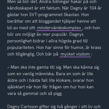
Men så blir det. Andra tidningar hakar på och
kändisskapet är ett faktum. När Dagny är 104 år
gästar hon SVT-programmet Skavlan. Hon
berättar om att bloggandet hjälper henne att
bli av med sitt
mindervärdeskomplex
, och hon
blir om möjligt än mer populär. Dagnys
personlighet bidrar i allra högsta grad till
populariteten. Hon har sinne för humor, är krass
och tillgänglig. Och bär på
mycket visdom
:
– Man ska inte gamla till sig. Man ska känna sig
som en vanlig människa. Bara en som är lite
äldre och i bästa fall lite klokare, svarar hon
självklart när hon får frågan om hur hon kan
vara så gammal och så pigg.
Dagny Carlsson gifter sig två gånger i sitt liv och